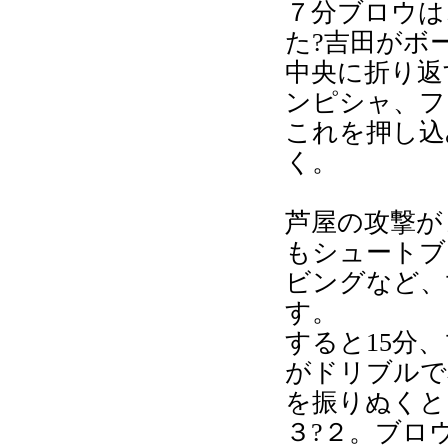
７分ブロウは
た?吉田がボ
中央に折り返
ンピシャ、フ
これを押し込
く。
芦屋の攻撃が
もシュートブ
ビングなど、
す。
すると15分
がドリブルで
を振りぬくと
３?２。ブロ