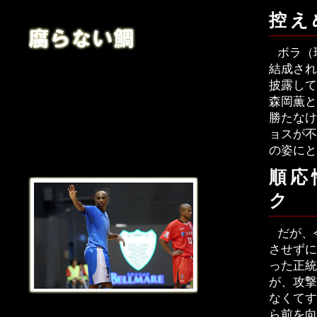
控え
ボラ（
結成され
披露して
森岡薫と
勝たなけ
ョスが不
の姿にと
順応
ク
だが、
させずに
った正統
が、攻撃
なくてす
ら前を向