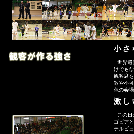
小さ
世界遺
けでもな
観客席を
敵や不可
色の会場
激し
この日
ゴビアと
テルビュ