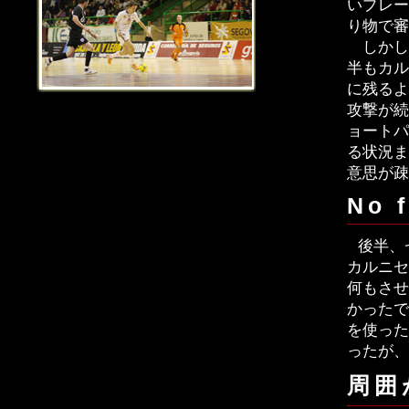
いプレー
り物で審
しかし
半もカル
に残るよ
攻撃が続
ョートパ
る状況ま
意思が疎
No 
後半、
カルニセ
何もさ
かったで
を使った
ったが、
周囲