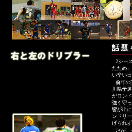
話題
2シー
たため、
い辛い日
前年の
川県予選
がロンド
強く守っ
響が出に
ンドリー
げられず
だが、