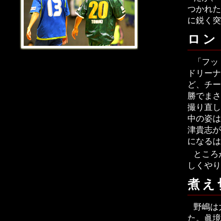
つかれた
に鋭く突
ロン
「フッ
ドリーナ
ど、チー
勝でまさ
撮り直し
中の姿は
津貴志が
になるは
ところ
しくやり
煮え
野嶋は
た。眞境