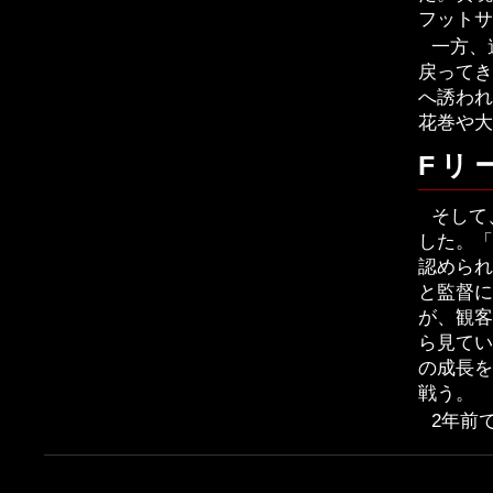
フットサ
一方、
戻ってき
へ誘われ
花巻や大
Fリ
そして
した。「
認められ
と監督に
が、観客
ら見てい
の成長を
戦う。
2年前