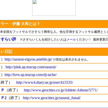
ラー・伊藤 大和とは？
本全国をフットサルでさすらう稀有な人。他を圧倒するフットサル遍歴とく
さすらい評
※さすらいくんを紹介したい人は
メール
ください！ 最終更新日：2
らい日記
了）
http://sasurai-eigyou.ameblo.jp/
※現在は表示されません。
了）
http://pink.ap.teacup.com/sasurai/
了）
http://love.ap.teacup.com/dj-tache/
（終了）
http://www4.diary.ne.jp/user/415535/
ＨＰ
（終了）
http://www.geocities.co.jp/Athlete-Athene/5771/
Ｐ2
（終了）
http://www.geocities.jp/sasurai_futsal/