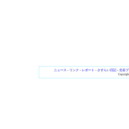
ニュース
-
リンク
-
レポート
-
さすらい日記
-
北谷ブ
Copyright 