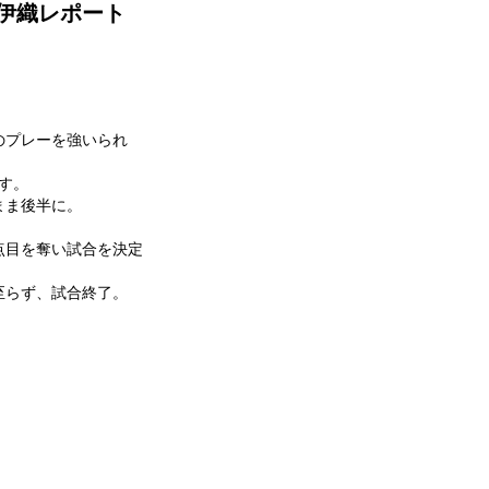
 伊織レポート
のプレーを強いられ
す。
まま後半に。
点目を奪い試合を決定
至らず、試合終了。