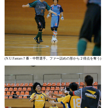
(N.U.Fantars７番・中野選手。ファー詰めの形から２得点を奪う)