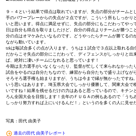
９－４という結果で得点は取れていますが、失点の部分がチームと
手のパワープレーからの失点が２点ですが、こういう所もしっかり
いと思います。得点に満足せずに、失点の部分にもこだわってやっ
日は自分も得点を取りましたけど、自分の得点よりチームが勝つこ
分の点はオマケみたいなものです。どうやったらチームが勝てるの
ながら動いています。
tzkは毎試合多くの点が入ります。うちは１試合で３点以上取れる自
だからこそ失点の部分にこだわって、ディフェンスがしっかりと出
ば、絶対に凄いチームになれると思っています！
今期は主力選手がいなくなったり、監督が忙しくて来られなかった
試合をやるのは自分たちなので、練習から自分たちで盛り上げなが
そろそろ選手権も始まりますが、うちは今まで縁が無かったですね
いう思いはあります。埼玉県大会でしっかり優勝して、関東大会で
いですね！結果を残せるだけの力はあると思っているので、キチン
ろん全国大会を目指します！去年のＦＵＧＡの例もあるので「うち
しっかり努力すれば上にいけるんだ！」というのを多くの人に見せ
写真：田代 由美子
過去の田代 由美子レポート