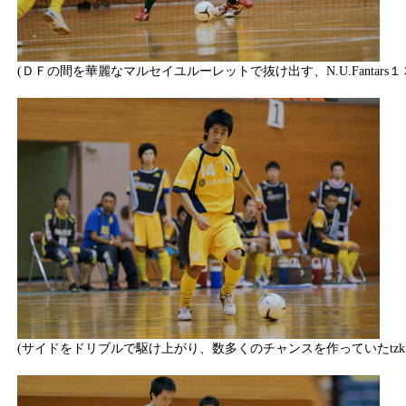
(ＤＦの間を華麗なマルセイユルーレットで抜け出す、N.U.Fantars
(サイドをドリブルで駆け上がり、数多くのチャンスを作っていたtzk