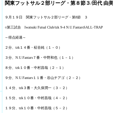
関東フットサル２部リーグ・第８節３/田代 由
９月１９日 関東フットサル２部リーグ・第8節 ３
○第三試合 Iwatsuki Futsal Club/tzk 9-4 N.U.FantarsSALL-TRAP
～得点経過～
２分、tzk１４番・柾谷純（１－０）
３分、N.U.Fantars７番・中野和也（１－１）
８分、tzk１０番・中村昌哉（２－１）
９分、N.U.Fantars１１番・谷山チアゴ（２－２）
１４分、tzk３番・大久保潤一（３－２）
１５分、tzk１０番・中村昌哉（４－２）
１９分、tzk１０番・中村昌哉（５－２）