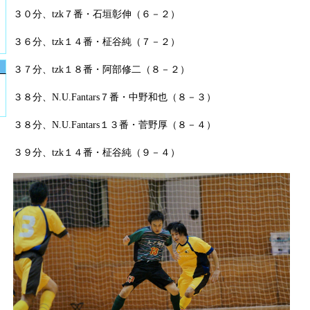
３０分、tzk７番・石垣彰伸（６－２）
３６分、tzk１４番・柾谷純（７－２）
３７分、tzk１８番・阿部修二（８－２）
３８分、N.U.Fantars７番・中野和也（８－３）
３８分、N.U.Fantars１３番・菅野厚（８－４）
３９分、tzk１４番・柾谷純（９－４）