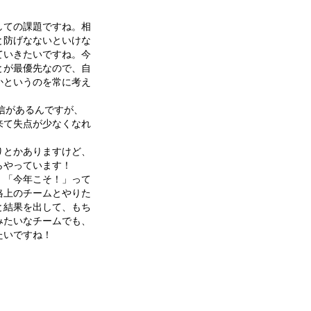
しての課題ですね。相
と防げなないといけな
ていきたいですね。今
とが最優先なので、自
かというのを常に考え
信があるんですが、
来て失点が少なくなれ
りとかありますけど、
らやっています！
。「今年こそ！」って
格上のチームとやりた
と結果を出して、もち
みたいなチームでも、
たいですね！