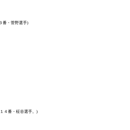
１３番・菅野選手)
１４番・柾谷選手。)