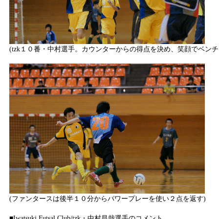
(tzk１０番・中村選手。カウンターからの得点を決め、笑顔でベンチ
(ファンタースは後半１０分からパワープレーを使い２点を返す)
■Iwatsuki Futsal Club/tzk・中村昌哉選手のコメント