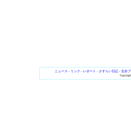
ニュース
-
リンク
-
レポート
-
さすらい日記
-
北谷ブ
Copyright 