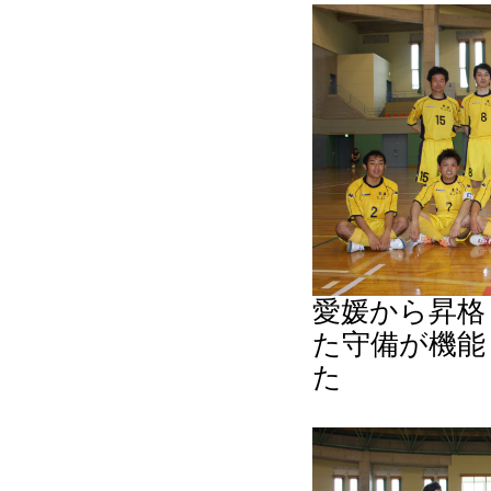
愛媛から昇格し
た守備が機能
た