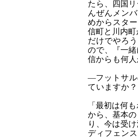
たら、四国リ
んぜんメンバ
めからスター
信町と川内町
だけでやろう
ので、『一緒
信からも何人
―フットサル
ていますか？
「最初は何も
から、基本の
り、今は受け
ディフェンス