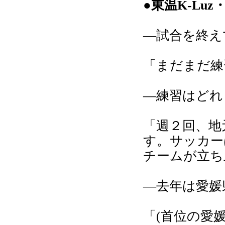
●東温K-Lu
―試合を終え
「まだまだ練
―練習はどれ
「週２回、地
す。サッカー
チームが立ち
―去年は愛媛
「(首位の愛