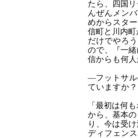
たら、四国リ
んぜんメンバ
めからスター
信町と川内町
だけでやろう
ので、『一緒
信からも何人
―フットサル
ていますか？
「最初は何も
から、基本の
り、今は受け
ディフェンス