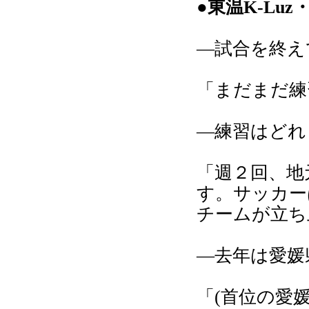
●東温K-Lu
―試合を終え
「まだまだ練
―練習はどれ
「週２回、地
す。サッカー
チームが立ち
―去年は愛媛
「(首位の愛